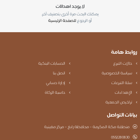
لا يوجد اهدائات
يمكنك البحث مرة أخرى بتصنيف آخر.
أو الرجوع
للصفحة الرئيسية
روابط هامة
حالات التبرع
الحسابات البنكية
سياسة الخصوصية
اتصل بنا
سلة التبرعات
إدارة حسابي
الإهداءات
حاسبة الزكاة
تراخيص الجمعية
بيانات التواصل
منطقة مكة المكرمة – محافظة رابغ – مركز مغينية
0552280830