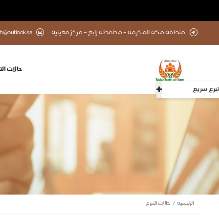
منطقة مكة المكرمة – محافظة رابغ – مركز مغينية
h@outlook.sa
حالات الت
تبرع سريع
الرئيسية
حالات التبرع