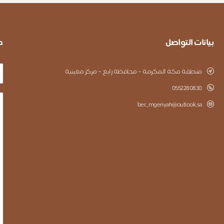
بيانات التواصل
ط
منطقة مكة المكرمة – محافظة رابغ – مركز مغينية
0552280830
ber_mgenyah@outlook.sa