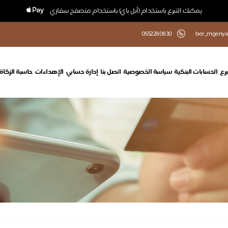
يمكنك التبرع باستخدام (أبل باي) باستخدام متصفح سفاري
0552280830
ber_mgenya
برع
الحسابات البنكية
سياسة الخصوصية
اتصل بنا
إدارة حسابي
الإهداءات
حاسبة الزكاة